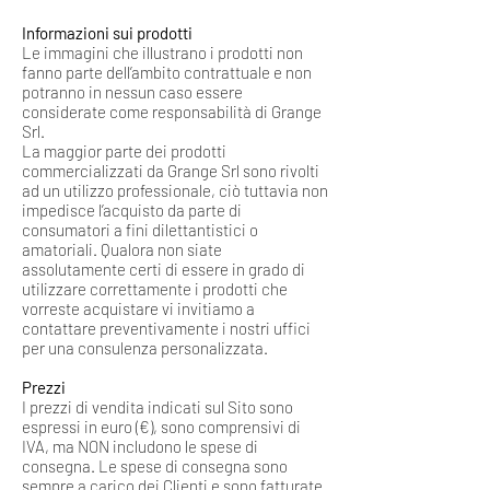
Informazioni sui prodotti
Le immagini che illustrano i prodotti non
fanno parte dell’ambito contrattuale e non
potranno in nessun caso essere
considerate come responsabilità di Grange
Srl.
La maggior parte dei prodotti
commercializzati da Grange Srl sono rivolti
ad un utilizzo professionale, ciò tuttavia non
impedisce l’acquisto da parte di
consumatori a fini dilettantistici o
amatoriali. Qualora non siate
assolutamente certi di essere in grado di
utilizzare correttamente i prodotti che
vorreste acquistare vi invitiamo a
contattare preventivamente i nostri uffici
per una consulenza personalizzata.
Prezzi
I prezzi di vendita indicati sul Sito sono
espressi in euro (€), sono comprensivi di
IVA, ma NON includono le spese di
consegna. Le spese di consegna sono
sempre a carico dei Clienti e sono fatturate