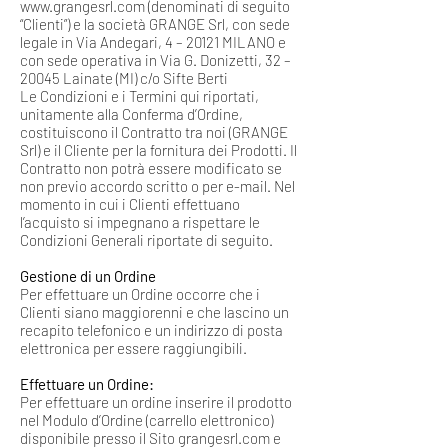
www.grangesrl.com
(denominati di seguito
“Clienti”) e la società GRANGE Srl, con sede
legale in Via Andegari, 4 – 20121 MILANO e
con sede operativa in Via G. Donizetti, 32 –
20045 Lainate (MI) c/o Sifte Berti
Le Condizioni e i Termini qui riportati,
unitamente alla Conferma d’Ordine,
costituiscono il Contratto tra noi (GRANGE
Srl) e il Cliente per la fornitura dei Prodotti. Il
Contratto non potrà essere modificato se
non previo accordo scritto o per e-mail. Nel
momento in cui i Clienti effettuano
l’acquisto si impegnano a rispettare le
Condizioni Generali riportate di seguito.
Gestione di un Ordine
Per effettuare un Ordine occorre che i
Clienti siano maggiorenni e che lascino un
recapito telefonico e un indirizzo di posta
elettronica per essere raggiungibili.
Effettuare un Ordine:
Per effettuare un ordine inserire il prodotto
nel Modulo d’Ordine (carrello elettronico)
disponibile presso il Sito grangesrl.com e