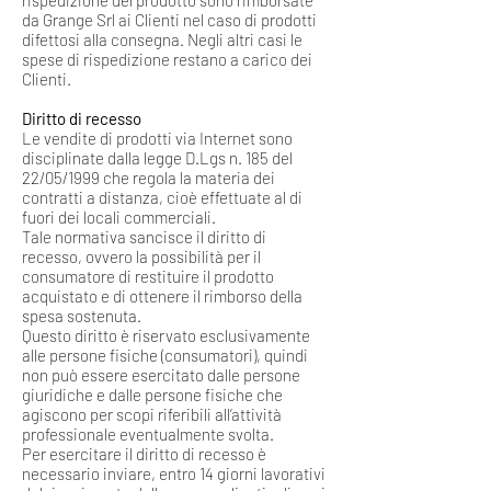
rispedizione del prodotto sono rimborsate
da Grange Srl ai Clienti nel caso di prodotti
difettosi alla consegna. Negli altri casi le
spese di rispedizione restano a carico dei
Clienti.
Diritto di recesso
Le vendite di prodotti via Internet sono
disciplinate dalla legge D.Lgs n. 185 del
22/05/1999 che regola la materia dei
contratti a distanza, cioè effettuate al di
fuori dei locali commerciali.
Tale normativa sancisce il diritto di
recesso, ovvero la possibilità per il
consumatore di restituire il prodotto
acquistato e di ottenere il rimborso della
spesa sostenuta.
Questo diritto è riservato esclusivamente
alle persone fisiche (consumatori), quindi
non può essere esercitato dalle persone
giuridiche e dalle persone fisiche che
agiscono per scopi riferibili all’attività
professionale eventualmente svolta.
Per esercitare il diritto di recesso è
necessario inviare, entro 14 giorni lavorativi