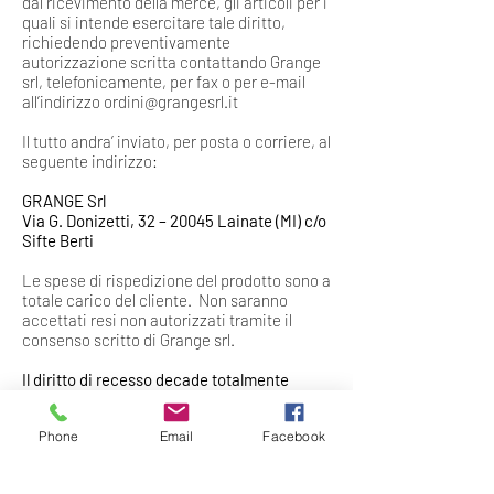
dal ricevimento della merce, gli articoli per i
quali si intende esercitare tale diritto,
richiedendo preventivamente
autorizzazione scritta contattando Grange
srl, telefonicamente, per fax o per e-mail
all’indirizzo
ordini@grangesrl.it
Il tutto andra’ inviato, per posta o corriere, al
seguente indirizzo:
GRANGE Srl
Via G. Donizetti, 32 – 20045 Lainate (MI) c/o
Sifte Berti
Le spese di rispedizione del prodotto sono a
totale carico del cliente. Non saranno
accettati resi non autorizzati tramite il
consenso scritto di Grange srl.
Il diritto di recesso decade totalmente
qualora il prodotto restituito non sia integro
,
ovvero:
Phone
Email
Facebook
• assenza o danneggiamento dell’imballo
originale
• assenza di elementi integranti del