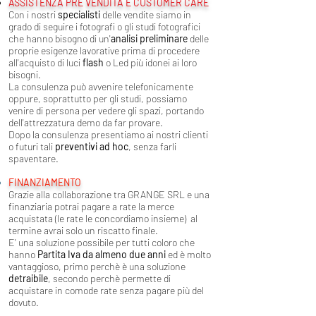
ASSISTENZA PRE VENDITA E CUSTOMER CARE
Con i
nostri
specialisti
delle vendite siamo in
grado di seguire i fotografi o gli studi fotografici
che hanno bisogno di un'
analisi preliminare
delle
proprie esigenze lavorative prima di procedere
all'acquisto di luci
flash
o Led più idonei ai loro
bisogni.
La consulenza può avvenire telefonicamente
oppure, soprattutto per gli studi, possiamo
venire di persona per vedere gli spazi, portando
dell'attrezzatura demo da far provare.
Dopo la consulenza presentiamo ai nostri clienti
o futuri tali
preventivi ad hoc
, senza farli
spaventare.
FINANZIAMENTO
Grazie alla collaborazione tra GRANGE SRL e una
finanziaria potrai pagare a rate la merce
acquistata (le rate le concordiamo insieme) al
termine avrai solo un riscatto finale.
E' una soluzione possibile per tutti coloro che
hanno
Partita Iva da almeno due
anni
ed è molto
vantaggioso, primo perchè è una soluzione
detraibile
, secondo perchè permette di
acquistare in comode rate senza pagare più del
dovuto.