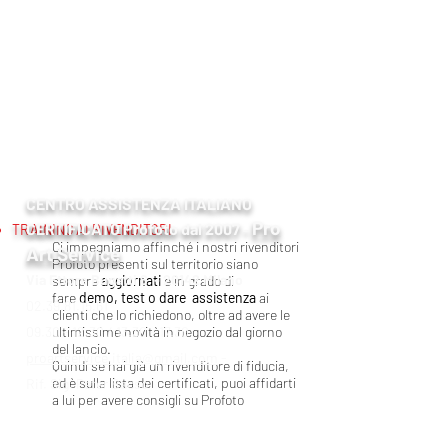
CENTRO ASSISTENZA ITALIANO
Pro
CERTIFICATO Profoto dal 2007
TRAINING AI RIVENDITORI
-
Ci impegniamo affinché i nostri rivenditori
Art Service
Profoto presenti sul territorio siano
Via Ettore Bugatti 6 - 20142 Milano
sempre
aggiornati
e in grado di
fare
demo, test o dare assistenza
ai
02.39.81.15.61
clienti che lo richiedono, oltre ad avere le
09.30 - 12.30 / 13.30 - 17.30
ultimissime novità in negozio dal giorno
del lancio.
proartservice.italia@gmail.com
-
Quindi se hai già un rivenditore di fiducia,
ed è sulla lista dei certificati, puoi affidarti
Rif. Sig. Peter Bacso
a lui per avere consigli su Profoto​