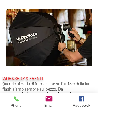
WORKSHOP & EVENTI
Quando si parla di formazione sull'utilizzo della luce
flash siamo sempre sul pezzo. Da
anni
organizziamo esperienze formative e giornate
di dimostrazione
con fotografi master
nazionali e
internazionali.
Per diversificare la nostra offerta
Phone
Email
Facebook
organizziamo dal workshop di fotografia
matrimonialista a quello family e newborn, ai
ritratti, alla dog photography o still life, tutti però
improntati sulle tecniche di utilizzo della luce e dei
modificatori.
Cerchiamo di accontentare tutti
spostandoci
da nord a sud
spesso appoggiati dai