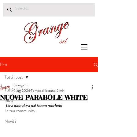
Post
Tutti i post
Grange Srl
Tutti i post
9 lug 2024
Tempo di lettura: 2 min
NUOVE PARABOLE WHITE
Inizia
Una luce dura dal tocco morbido
La tua community
Novità