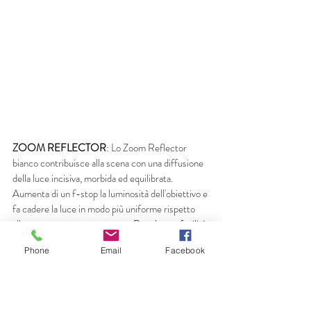
ZOOM REFLECTOR
: 
Lo Zoom Reflector 
bianco contribuisce alla scena con una diffusione 
della luce incisiva, morbida ed equilibrata. 
Aumenta di un f-stop la luminosità dell'obiettivo e 
fa cadere la luce in modo più uniforme rispetto 
alla sua controparte argentata. 
Regola con facilità 
la diffusione della luce con la funzionalità Profoto 
Phone
Email
Facebook
Zoom per modellare la luce come vuoi
.
Sono disponibili anche le 
griglie
, sempre bianche, 