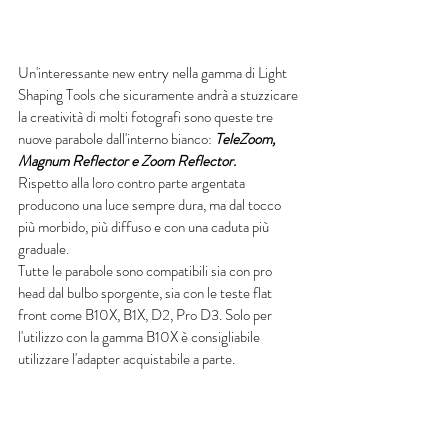
Un'interessante new entry nella gamma di Light 
Shaping Tools che sicuramente andrà a stuzzicare 
la creatività di molti fotografi sono queste tre 
nuove parabole dall'interno bianco: 
TeleZoom, 
Magnum Reflector e Zoom Reflector.
Rispetto alla loro contro parte argentata 
producono una luce sempre dura, ma dal tocco 
più morbido, più diffuso e con una caduta più 
graduale.
Tutte le parabole sono compatibili sia con pro 
head dal bulbo sporgente, sia con le teste flat 
front come B10X, B1X, D2, Pro D3. Solo per 
l'utilizzo con la gamma B10X è consigliabile 
utilizzare l'adapter acquistabile a parte. 