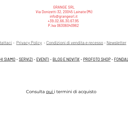
GRANGE SRL
Via Donizetti 32, 20045 Lainate (Mi)
info@grangesrl.it
+39.02.66.30.67.95
P.Iva 06306040962
tattaci
-
Privacy Policy
-
Condizioni di vendita e recesso
-
Newsletter
HI SIAMO
-
SERVIZI
-
EVENTI
-
BLOG E NOVITA'
-
PROFOTO SHOP
-
FONDAL
Consulta
qui
i termini di acquisto