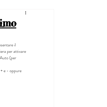
rimo
sentare il 
iera per attivare 
 Auto (per 
 + e - oppure 