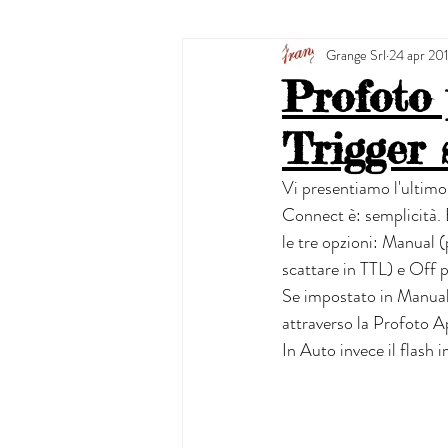
Grange Srl
24 apr 20
Profoto 
Trigger 
Vi presentiamo l'ultimo
Connect è: semplicità. E'
le tre opzioni: Manual (
scattare in TTL) e Off 
Se impostato in Manual s
attraverso la Profoto A
In Auto invece il flash 