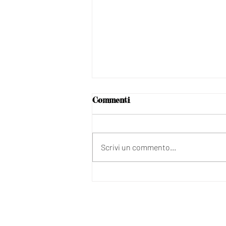
Commenti
Scrivi un commento...
EV3450XC FlexScan con il
20% di sconto per sempre!