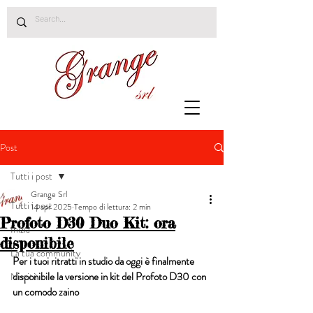
Post
Tutti i post
Grange Srl
Tutti i post
14 apr 2025
Tempo di lettura: 2 min
Profoto D30 Duo Kit: ora
Inizia
disponibile
La tua community
Per i tuoi ritratti in studio da oggi è finalmente 
disponibile la versione in kit del Profoto D30 con 
Novità
un comodo zaino