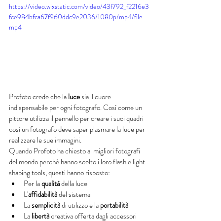
https://video.wixstatic.com/video/43f792_f2216e3
fce984bfca67f960ddc9e2036/1080p/mp4/file.
mp4
Profoto crede che la
 luce
 sia il cuore 
indispensabile per ogni fotografo. Così come un 
pittore utilizza il pennello per creare i suoi quadri 
così un fotografo deve saper plasmare la luce per 
realizzare le sue immagini. 
Quando Profoto ha chiesto ai migliori fotografi 
del mondo perchè hanno scelto i loro flash e light 
shaping tools, questi hanno risposto:
Per la 
qualità
 della luce
L'
affidabilità
 del sistema 
La 
semplicità
 di utilizzo e la 
portabilità
La 
libertà 
creativa offerta dagli accessori