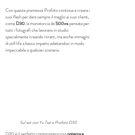
Con queste premesse Profoto continua a creare i 
suoi flash per dare sempre il meglio ai suoi clienti, 
come 
D30
, la monotorcia da 
500ws
 pensata per 
tutti i fotografi che lavorano in studio 
specialmente creando ritratti, ma anche immagini 
di still life a basso impatto adattandosi in modo 
impeccabile a qualsiasi scenario. 
Sul set con Yu Tsai e Profoto D30
D30 è il perfetto compromesso tra 
potenza e 