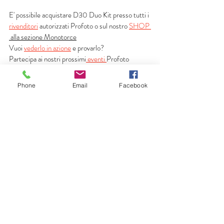
E' possibile acquistare D30 Duo Kit presso tutti i 
rivenditori
 autorizzati Profoto o sul nostro 
SHOP 
alla sezione Monotorce
Vuoi 
vederlo in azione
 e provarlo? 
Partecipa ai nostri prossimi
 eventi
Profoto
Phone
Email
Facebook
Post recenti
Mostra tutti