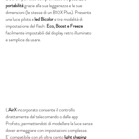
portabilità
 grazie alla sua leggerezza e le sue 
dimensioni (le stesse di un B10X Plus). Presenta 
una luce pilota a 
led Bicolor
 e tre modalità di 
impostazione del flash: 
Eco, Boost e Freeze
facilmente impostabili dal display retro illuminato 
e semplice da usare. 
L'
AirX
 incorporato consente il controllo 
direttamente dal telecomando o dalle app 
Profoto, permettendoti di modellare la luce senza 
dover armeggiare con impostazioni complesse.
E' compatibile con gli oltre cento 
light shaping 