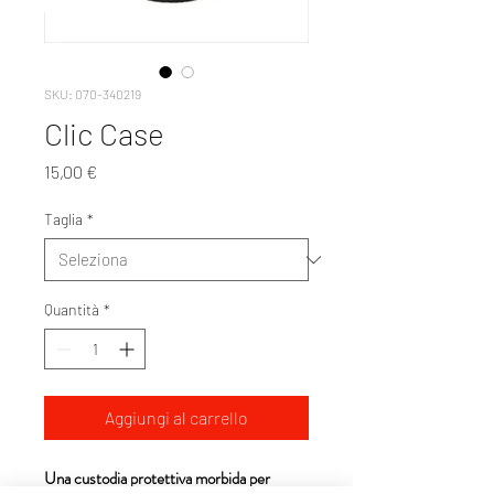
SKU: 070-340219
Clic Case
Prezzo
15,00 €
Taglia
*
Quantità
*
Aggiungi al carrello
Una custodia protettiva morbida per