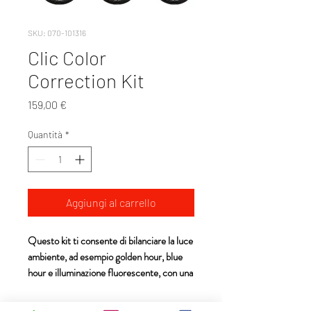
SKU: 070-101316
Clic Color
Correction Kit
Prezzo
159,00 €
Quantità
*
Aggiungi al carrello
Questo kit ti consente di bilanciare la luce
ambiente, ad esempio golden hour, blue
hour e illuminazione fluorescente, con una
luce creata ad hoc. Con una temperatura
colore per ogni scenario possibile, puoi