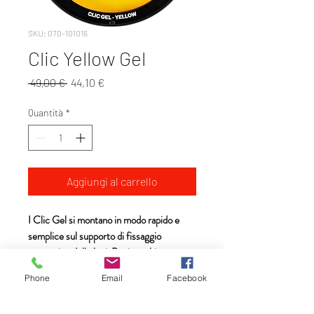
SKU: 070-101016
Clic Yellow Gel
Prezzo
Prezzo
 49,00 € 
44,10 €
regolare
scontato
Quantità
*
Aggiungi al carrello
I Clic Gel si montano in modo rapido e
semplice sul supporto di fissaggio
magnetico delle luci. Puoi combinare
insieme i gel per miscelare due colori
Phone
Email
Facebook
assieme o puoi combinarli con altri light
shaping tool compatibili