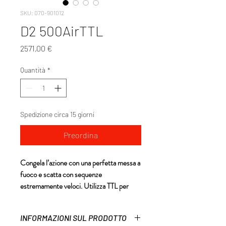
SKU: 070-901012
D2 500AirTTL
Prezzo
2571,00 €
Quantità
*
Spedizione circa 15 giorni
Preordina
Congela l’azione con una perfetta messa a
fuoco e scatta con sequenze
estremamente veloci. Utilizza TTL per
puntare e scattare facilmente o usa HSS
per dare forma all’intensa luce diurna.
INFORMAZIONI SUL PRODOTTO
Potente e facile da usare, il D2 garantisce