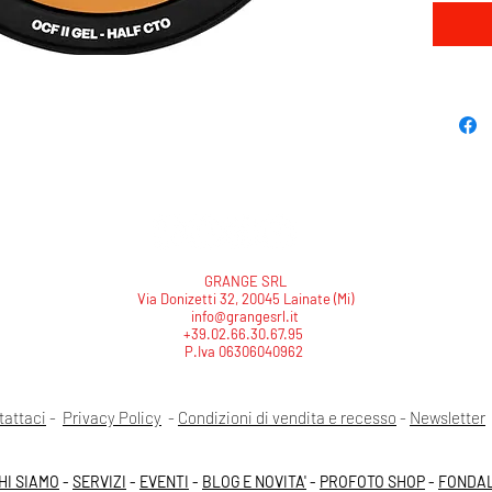
GRANGE SRL
Via Donizetti 32, 20045 Lainate (Mi)
info@grangesrl.it
+39.02.66.30.67.95
P.Iva 06306040962
tattaci
-
Privacy Policy
-
Condizioni di vendita e recesso
-
Newsletter
HI SIAMO
-
SERVIZI
-
EVENTI
-
BLOG E NOVITA'
-
PROFOTO SHOP
-
FONDAL