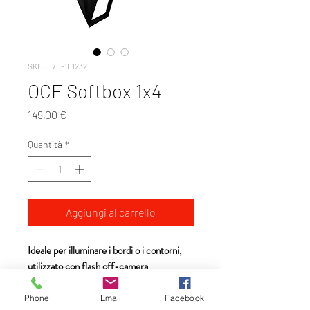
SKU: 070-101232
OCF Softbox 1x4
Prezzo
149,00 €
Quantità
*
Aggiungi al carrello
Ideale per illuminare i bordi o i contorni,
utilizzato con flash off-camera
Crea una luce morbida e accattivante.
Bacchette con codice colore e
Phone
Email
Facebook