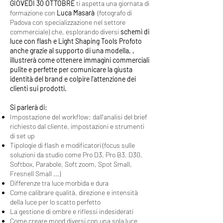
GIOVEDI 30 OTTOBRE
ti aspetta una giornata di
formazione con
Luca Masarà
(fotografo di
Padova con specializzazione nel settore
commerciale) che, esplorando diversi
schemi di
luce con flash e Light Shaping Tools Profoto
anche grazie al supporto di una modella, ,
illustrerà come ottenere immagini commerciali
pulite e perfette per comunicare la giusta
identità del brand e colpire l'attenzione dei
clienti sui prodotti.
Si parlerà di:
Impostazione del workflow: dall'analisi del brief
richiesto dal cliente, impostazioni e strumenti
di set up
Tipologie di flash e modificatori (focus sulle
soluzioni da studio come Pro D3, Pro B3, D30,
Softbox, Parabole, Soft zoom, Spot Small,
Fresnell Small ...)
Differenze tra luce morbida e dura
Come calibrare qualità, direzione e intensità
della luce per lo scatto perfetto
La gestione di ombre e riflessi indesiderati
Come creare mood diversi con una sola luce